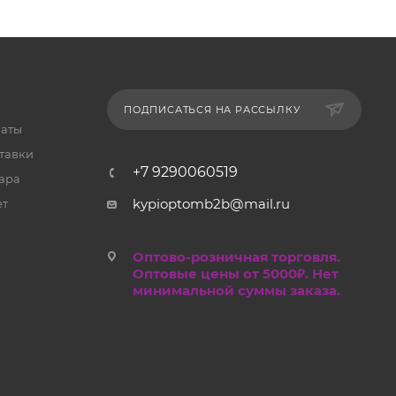
ПОДПИСАТЬСЯ НА РАССЫЛКУ
латы
тавки
+7 9290060519
ара
kypioptomb2b@mail.ru
ет
Оптово-розничная торговля.
Оптовые цены от 5000₽. Нет
минимальной суммы заказа.