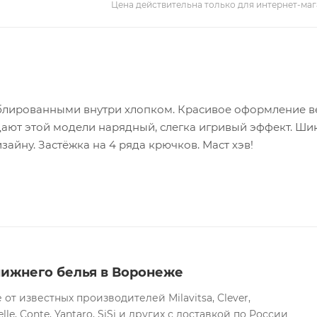
Цена действительна только для интернет-маг
ублированными внутри хлопком. Красивое оформление в
идают этой модели нарядный, слегка игривый эффект. Ши
зайну. Застёжка на 4 ряда крючков. Маст хэв!
нижнего белья в Воронеже
т известных производителей Milavitsa, Clever,
lle, Conte, Yantaro, SiSi и других с доставкой по России