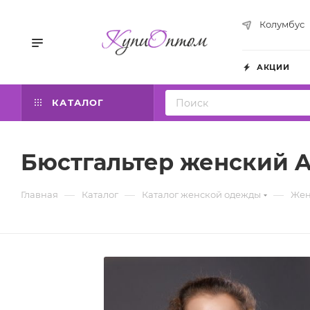
Колумбус
АКЦИИ
КАТАЛОГ
Бюстгальтер женский Av
—
—
—
Главная
Каталог
Каталог женской одежды
Жен