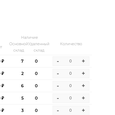
Наличие
Основной
Удаленный
Количество
т
склад
склад
-
+
0 ₽
7
0
-
+
0 ₽
2
0
-
+
0 ₽
6
0
-
+
0 ₽
5
0
-
+
0 ₽
3
0