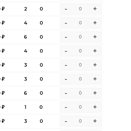
-
+
0 ₽
2
0
-
+
0 ₽
4
0
-
+
0 ₽
6
0
-
+
0 ₽
4
0
-
+
0 ₽
3
0
-
+
0 ₽
3
0
-
+
0 ₽
6
0
-
+
0 ₽
1
0
-
+
0 ₽
3
0