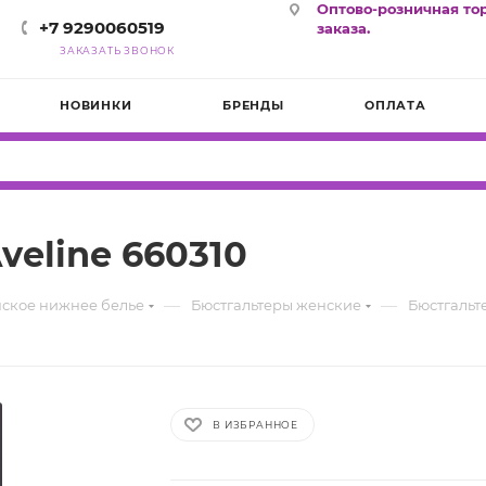
Оптово-розничная то
+7 9290060519
заказа.
ЗАКАЗАТЬ ЗВОНОК
НОВИНКИ
БРЕНДЫ
ОПЛАТА
eline 660310
—
—
ское нижнее белье
Бюстгальтеры женские
Бюстгальт
В ИЗБРАННОЕ