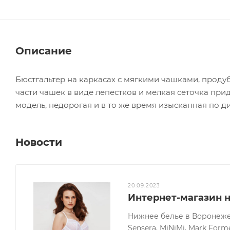
Описание
Бюстгальтер на каркасах с мягкими чашками, прод
части чашек в виде лепестков и мелкая сеточка пр
модель, недорогая и в то же время изысканная по ди
Новости
20.09.2023
Интернет-магазин 
Нижнее белье в Воронеже о
Sensera, MiNiMi, Mark Forme