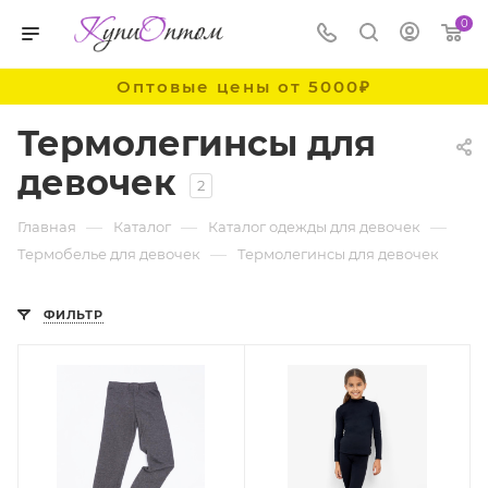
0
Оптовые цены от 5000₽
Термолегинсы для
девочек
2
—
—
—
Главная
Каталог
Каталог одежды для девочек
—
Термобелье для девочек
Термолегинсы для девочек
ФИЛЬТР