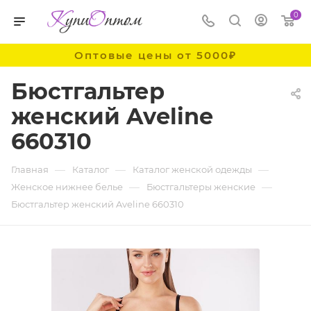
0
Оптовые цены от 5000₽
Бюстгальтер
женский Aveline
660310
—
—
—
Главная
Каталог
Каталог женской одежды
—
—
Женское нижнее белье
Бюстгальтеры женские
Бюстгальтер женский Aveline 660310