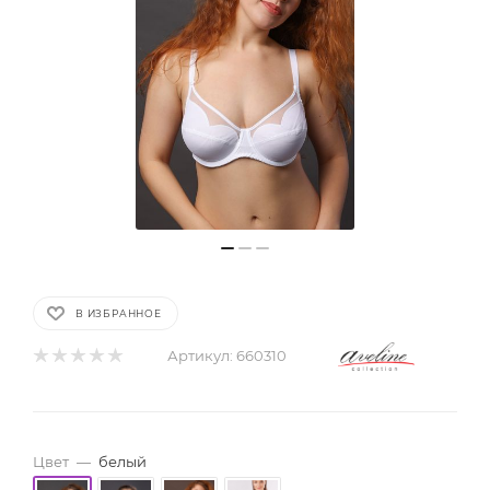
В ИЗБРАННОЕ
Артикул:
660310
Цвет
—
белый