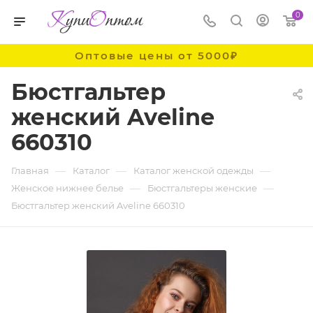
0
Оптовые цены от 5000₽
Бюстгальтер
женский Aveline
660310
—
—
—
Главная
Каталог
Каталог женской одежды
—
—
Женское нижнее белье
Бюстгальтеры женские
Бюстгальтер женский Aveline 660310