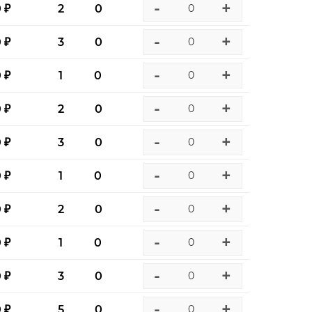
-
+
0 ₽
2
0
-
+
0 ₽
3
0
-
+
0 ₽
1
0
-
+
0 ₽
2
0
-
+
0 ₽
3
0
-
+
0 ₽
1
0
-
+
0 ₽
2
0
-
+
0 ₽
1
0
-
+
0 ₽
3
0
-
+
0 ₽
5
0