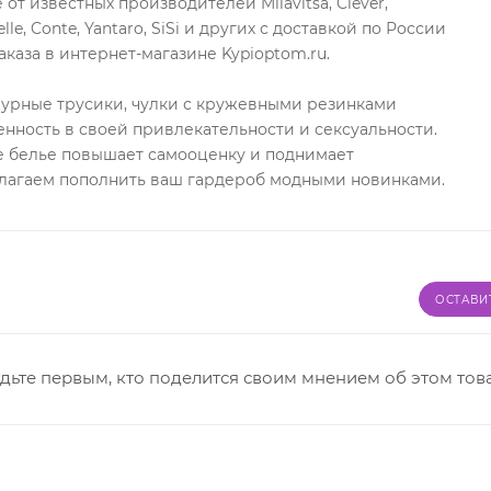
т известных производителей Milavitsa, Clever,
lle, Conte, Yantaro, SiSi и других с доставкой по России
каза в интернет-магазине Kypioptom.ru.
журные трусики, чулки с кружевными резинками
нность в своей привлекательности и сексуальности.
 белье повышает самооценку и поднимает
длагаем пополнить ваш гардероб модными новинками.
ОСТАВИ
дьте первым, кто поделится своим мнением об этом тов