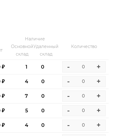
Наличие
Основной
Удаленный
Количество
т
склад
склад
-
+
0 ₽
1
0
-
+
0 ₽
4
0
-
+
0 ₽
7
0
-
+
0 ₽
5
0
-
+
0 ₽
4
0