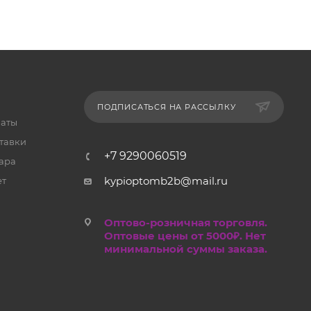
ПОДПИСАТЬСЯ НА РАССЫЛКУ
латы
тавки
+7 9290060519
ара
kypioptomb2b@mail.ru
ет
Оптово-розничная торговля.
Оптовые цены от 5000₽. Нет
минимальной суммы заказа.