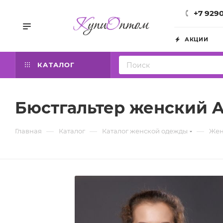
+7 929
АКЦИИ
КАТАЛОГ
Бюстгальтер женский Av
—
—
—
Главная
Каталог
Каталог женской одежды
Жен