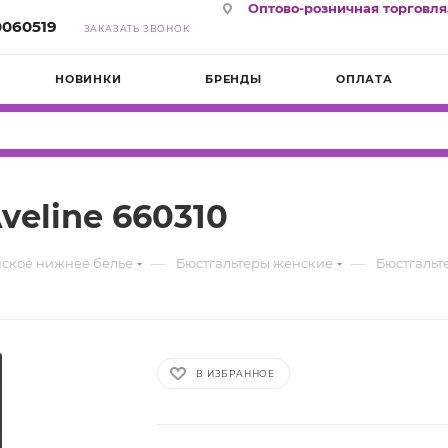
Оптово-розничная торговля
0060519
ЗАКАЗАТЬ ЗВОНОК
НОВИНКИ
БРЕНДЫ
ОПЛАТА
eline 660310
—
—
ское нижнее белье
Бюстгальтеры женские
Бюстгальт
В ИЗБРАННОЕ