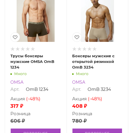
Трусы боксеры
Боксеры мужские с
мужские OMSA OmB
открытой резинкой
1234
OmB 3234
Много
Много
OMSA
OMSA
Арт.
OmB 1234
Арт.
OmB 3234
Акция
(-48%)
Акция
(-48%)
317 ₽
408 ₽
Розница
Розница
606 ₽
780 ₽