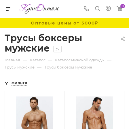
0
Оптовые цены от 5000₽
Трусы боксеры
мужские
37
—
—
—
Главная
Каталог
Каталог мужской одежды
—
Трусы мужские
Трусы боксеры мужские
ФИЛЬТР