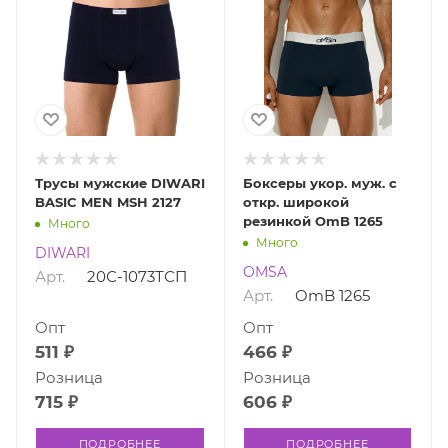
Трусы мужские DIWARI
Боксеры укор. муж. с
BASIC MEN MSH 2127
откр. широкой
резинкой OmB 1265
Много
Много
DIWARI
OMSA
Арт.
20С-1073ТСП
Арт.
OmB 1265
Опт
Опт
511 ₽
466 ₽
Розница
Розница
715 ₽
606 ₽
ПОДРОБНЕЕ
ПОДРОБНЕЕ