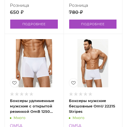
Розница
Розница
650 ₽
780 ₽
ПОДРОБНЕЕ
ПОДРОБНЕЕ
Боксеры удлиненные
Боксеры мужские
мужские с открытой
бесшовные OmU 2221S
резинкой OmB 1250
Stripes
БАМБУК
Много
Много
OMSA
OMSA