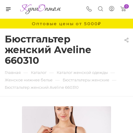
0
Оптовые цены от 5000₽
Бюстгальтер
женский Aveline
660310
—
—
—
Главная
Каталог
Каталог женской одежды
—
—
Женское нижнее белье
Бюстгальтеры женские
Бюстгальтер женский Aveline 660310