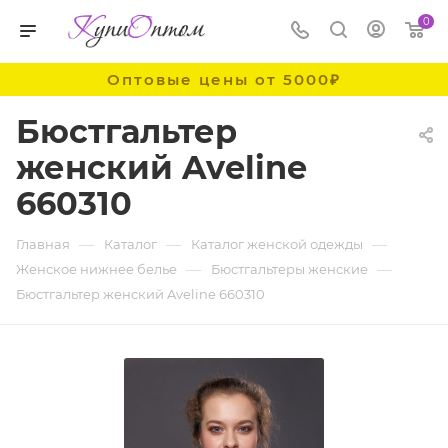
0
Оптовые цены от 5000₽
Бюстгальтер
женский Aveline
660310
—
—
—
Главная
Каталог
Каталог женской одежды
—
—
Женское нижнее белье
Бюстгальтеры женские
Бюстгальтер женский Aveline 660310