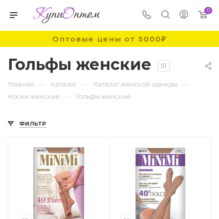
0
Оптовые цены от 5000₽
Гольфы женские
51
—
—
—
Главная
Каталог
Каталог женской одежды
—
Носки женские
Гольфы женские
ФИЛЬТР