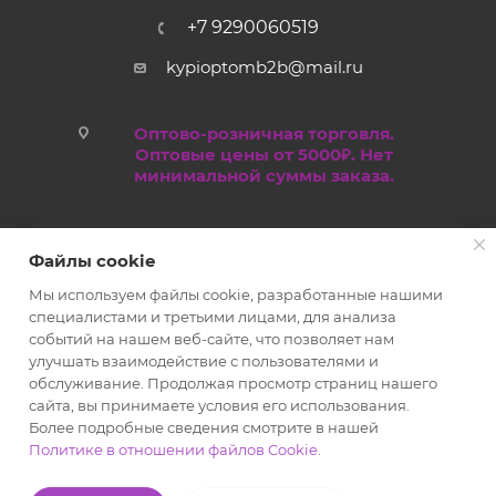
+7 9290060519
kypioptomb2b@mail.ru
Оптово-розничная торговля.
Оптовые цены от 5000₽. Нет
минимальной суммы заказа.
Файлы cookie
Мы используем файлы cookie, разработанные нашими
специалистами и третьими лицами, для анализа
событий на нашем веб-сайте, что позволяет нам
улучшать взаимодействие с пользователями и
обслуживание. Продолжая просмотр страниц нашего
2019 - 2026 © Kypioptom.ru оптово-розничный интернет-
сайта, вы принимаете условия его использования.
магазин
Более подробные сведения смотрите в нашей
Политике в отношении файлов Cookie
.