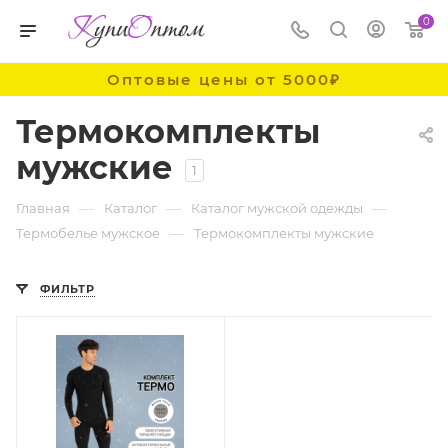
0
Оптовые цены от 5000₽
Термокомплекты
мужские
1
—
—
—
Главная
Каталог
Каталог мужской одежды
—
Термобелье мужское
Термокомплекты мужские
ФИЛЬТР