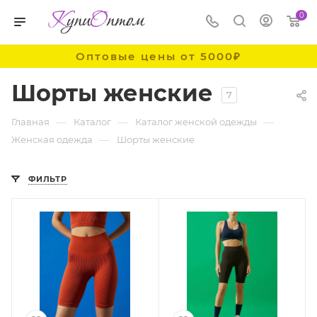
0
Оптовые цены от 5000₽
Шорты женские
7
—
—
—
Главная
Каталог
Каталог женской одежды
—
Женская одежда
Шорты женские
ФИЛЬТР