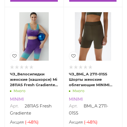
ЧЗ_Велосипедки
ЧЗ_BMi_A 2711-01SS
женские (кашкорсе) Mi
Шорты женские
2811AS Fresh Gradiente
облегающие MINIMI
MINIMI 2811AS Fresh
BMi_A 2711-01SS
Много
Много
Gradiente
MINIMI
MINIMI
Арт.
2811AS Fresh
Арт.
BMi_A 2711-
Gradiente
01SS
Акция
(-48%)
Акция
(-48%)