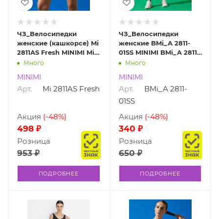
ЧЗ_Велосипедки
ЧЗ_Велосипедки
женские (кашкорсе) Mi
женские BMi_A 2811-
2811AS Fresh MINIMI Mi
01SS MINIMI BMi_A 2811-
2811AS Fresh
01SS
Много
Много
MINIMI
MINIMI
Арт.
Mi 2811AS Fresh
Арт.
BMi_A 2811-
01SS
Акция
(-48%)
Акция
(-48%)
498 ₽
340 ₽
Розница
Розница
953 ₽
650 ₽
ПОДРОБНЕЕ
ПОДРОБНЕЕ