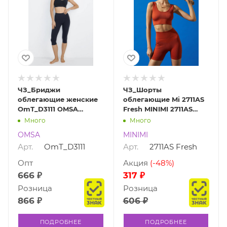
ЧЗ_Бриджи
ЧЗ_Шорты
облегающие женские
облегающие Mi 2711AS
OmТ_D3111 OMSA
Fresh MINIMI 2711AS
OmТ_D3111
Fresh
Много
Много
OMSA
MINIMI
Арт.
OmТ_D3111
Арт.
2711AS Fresh
Опт
Акция
(-48%)
666 ₽
317 ₽
Розница
Розница
866 ₽
606 ₽
ПОДРОБНЕЕ
ПОДРОБНЕЕ