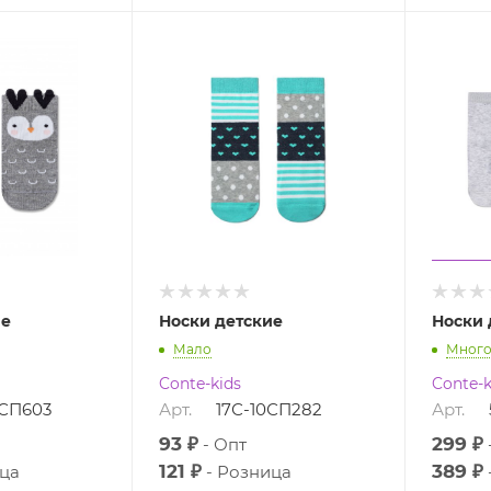
ие
Носки детские
Носки 
Мало
Мног
Conte-kids
Conte-k
9СП603
Арт.
17С-10СП282
Арт.
93 ₽
299 ₽
Опт
121 ₽
389 ₽
ца
Розница