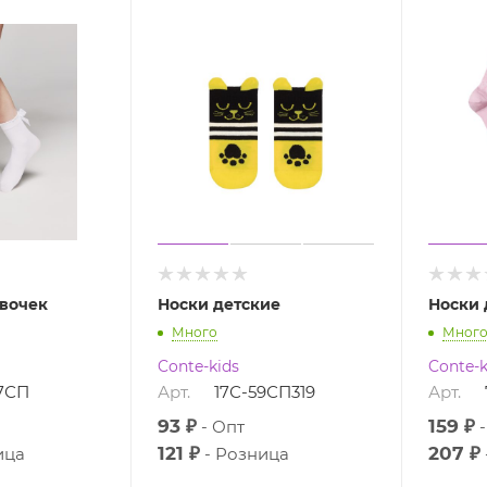
евочек
Носки детские
Носки 
Много
Мног
Conte-kids
Conte-k
17СП
Арт.
17С-59СП319
Арт.
93 ₽
159 ₽
Опт
121 ₽
207 ₽
ица
Розница