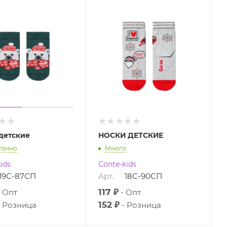
детские
НОСКИ ДЕТСКИЕ
точно
Много
ids
Conte-kids
19С-87СП
Арт.
18С-90СП
117 ₽
Опт
Опт
152 ₽
Розница
Розница