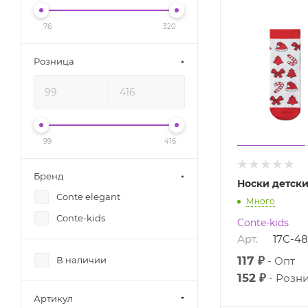
76
320
Розница
99
416
Бренд
Носки детск
Conte elegant
Много
Conte-kids
Conte-kids
Арт.
17С-4
117 ₽
Опт
В наличии
152 ₽
Розн
Артикул