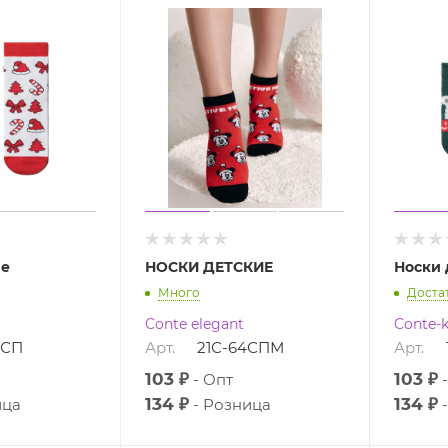
ие
НОСКИ ДЕТСКИЕ
Носки 
Много
Доста
Conte elegant
Conte-k
8СП
Арт.
21С-64СПМ
Арт.
103 ₽
103 ₽
Опт
134 ₽
134 ₽
ица
Розница