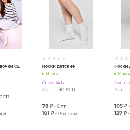
вочки CE
Носки детские
Носки 
Много
Мног
Conte-kids
Conte e
Арт.
13С-9СП
Арт.
20СП
78 ₽
105 ₽
Опт
101 ₽
137 ₽
ица
Розница