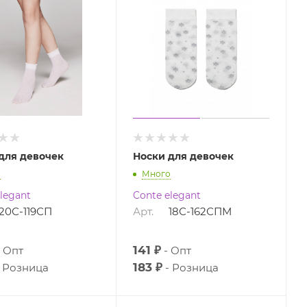
для девочек
Носки для девочек
о
Много
legant
Conte elegant
20С-119СП
Арт.
18С-162СПМ
141 ₽
Опт
Опт
183 ₽
Розница
Розница