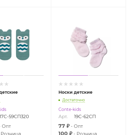
детские
Носки детские
о
Достаточно
ids
Conte-kids
17С-59СП320
Арт.
19С-62СП
77 ₽
Опт
Опт
100 ₽
Розница
Розница