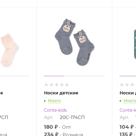
ие
Носки детские
Носки 
Много
Мног
Conte-kids
Conte-k
7СП
Арт.
20С-174СП
Арт.
180 ₽
104 ₽
Опт
234 ₽
135 ₽
ица
Розница