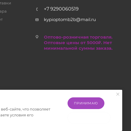
тавки
+7 9290060519
ара
kypioptomb2b@mail.ru
ет
Оптово-розничная торговля.
Оптовые цены от 5000₽. Нет
минимальной суммы заказа.
ПРИНИМАЮ
еб-сайте, что позволяет
аете условия его
НЕ ПРИНИМАЮ