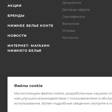
Документы
АКЦИИ
Договор-оферта
БРЕНДЫ
Сертификаты
Вакансии
НИЖНЕЕ БЕЛЬЕ КОНТЕ
Отзывы
НОВОСТИ
Контакты
ИНТЕРНЕТ- МАГАЗИН
НИЖНЕГО БЕЛЬЯ
Файлы cookie
Мы используем файлы cookie, разработанные нашими спе
2019 - 2026 © Kypioptom.ru оптово-розничный интернет-мага
нам улучшать взаимодействие с пользователями и обслу
использования. Более подробные сведения смотрите в 