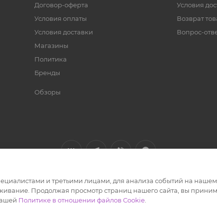
Договор-оферта
Условия дос
Условия оплаты
Возврат тов
Условия доставки
Вопрос-отв
Магазины
Политика
Бренды
Обзоры
циалистами и третьими лицами, для анализа событий на нашем в
зин
живание. Продолжая просмотр страниц нашего сайта, вы приним
нашей
Политике в отношении файлов Cookie
.