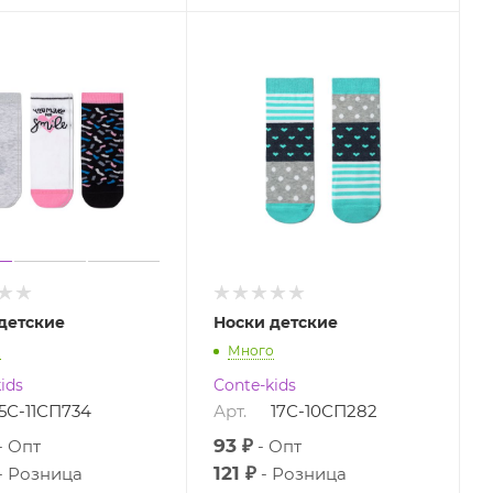
детские
Носки детские
о
Много
ids
Conte-kids
5С-11СП734
Арт.
17С-10СП282
93 ₽
Опт
Опт
121 ₽
Розница
Розница