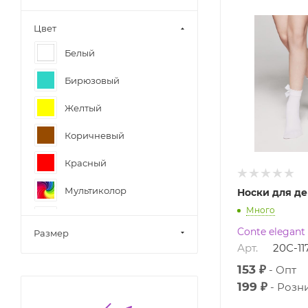
Цвет
Белый
Бирюзовый
Желтый
Коричневый
Красный
Мультиколор
Носки для д
Много
Розовый
Conte elegant
Размер
Серый
Арт.
20С-1
153 ₽
Опт
Синий
199 ₽
Розн
Черный