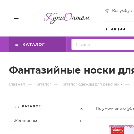
Колумбус
АКЦИИ
КАТАЛОГ
Фантазийные носки дл
—
—
—
Главная
Каталог
Каталог одежды для девочек
КАТАЛОГ
По умолчанию (уб
Женщинам