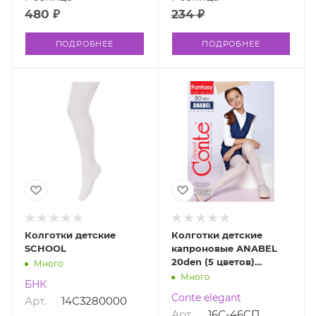
480 ₽
234 ₽
ПОДРОБНЕЕ
ПОДРОБНЕЕ
Колготки детские
Колготки детские
SCHOOL
капроновые ANABEL
20den (5 цветов)
Много
Cердечки
Много
БНК
Conte elegant
Арт.
14С3280000
Арт.
16С-46СП