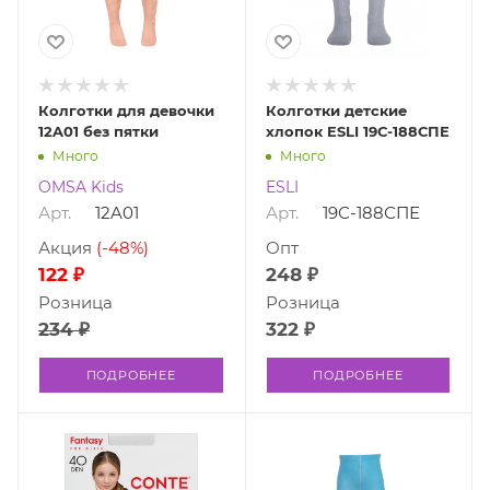
Колготки для девочки
Колготки детские
12A01 без пятки
хлопок ESLI 19С-188СПЕ
Много
Много
OMSA Kids
ESLI
Арт.
12A01
Арт.
19С-188СПЕ
Акция
(-48%)
Опт
122 ₽
248 ₽
Розница
Розница
234 ₽
322 ₽
ПОДРОБНЕЕ
ПОДРОБНЕЕ