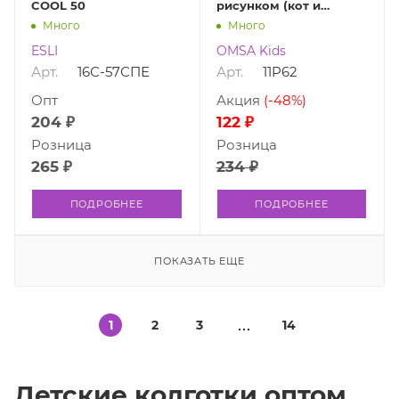
COOL 50
рисунком (кот и
зайчик)
Много
Много
ESLI
OMSA Kids
Арт.
16С-57СПЕ
Арт.
11P62
Опт
Акция
(-48%)
204 ₽
122 ₽
Розница
Розница
265 ₽
234 ₽
ПОДРОБНЕЕ
ПОДРОБНЕЕ
ПОКАЗАТЬ ЕЩЕ
1
2
3
14
Детские колготки оптом