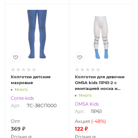
Колготки детские
Колготки для девочки
махровые
OMSA kids 11P61-2 с
имитацией носка и
Много
рисунком (котик)
Много
Conte-kids
OMSA Kids
Арт.
7С-38СП000
Арт.
11P61
Опт
Акция
(-48%)
369 ₽
122 ₽
Розница
Розница