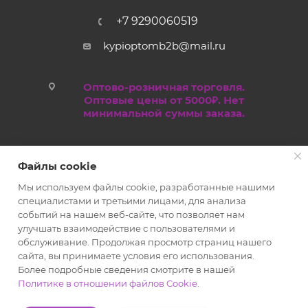
+7 9290060519
kypioptomb2b@mail.ru
Оптово-розничная торговля.
Оптовые цены от 5000₽. Нет
минимальной суммы заказа.
Файлы cookie
Мы используем файлы cookie, разработанные нашими
специалистами и третьими лицами, для анализа
событий на нашем веб-сайте, что позволяет нам
улучшать взаимодействие с пользователями и
обслуживание. Продолжая просмотр страниц нашего
2019 - 2026 © Kypioptom.ru оптово-розничный интернет-
сайта, вы принимаете условия его использования.
магазин
Более подробные сведения смотрите в нашей
Политике в отношении файлов Cookie
.