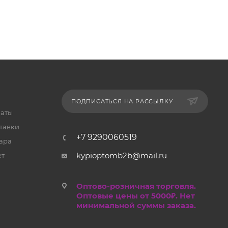
ПОДПИСАТЬСЯ НА РАССЫЛКУ
латы
тавки
+7 9290060519
ара
kypioptomb2b@mail.ru
ет
Оптово-розничная торговля.
Оптовые цены от 5000₽. Нет
минимальной суммы заказа.