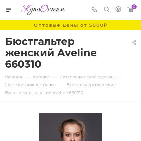
0
Оптовые цены от 5000₽
Бюстгальтер
женский Aveline
660310
—
—
—
Главная
Каталог
Каталог женской одежды
—
—
Женское нижнее белье
Бюстгальтеры женские
Бюстгальтер женский Aveline 660310