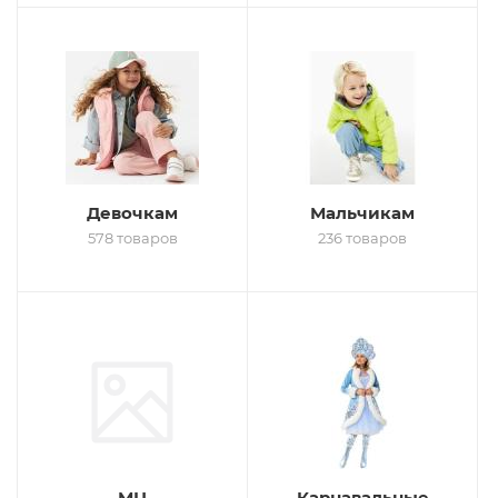
Девочкам
Мальчикам
578 товаров
236 товаров
МЦ
Карнавальные