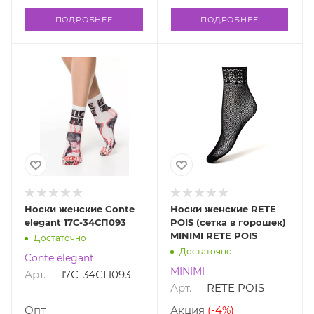
ПОДРОБНЕЕ
ПОДРОБНЕЕ
Носки женские Conte
Носки женские RETE
elegant 17С-34СП093
POIS (сетка в горошек)
MINIMI RETE POIS
Достаточно
Достаточно
Conte elegant
MINIMI
Арт.
17С-34СП093
Арт.
RETE POIS
Опт
Акция
(-4%)