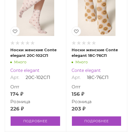
Носки женские Conte
Носки женские Conte
elegant 20С-102СП
elegant 18С-76СП
Много
Много
Conte elegant
Conte elegant
Арт.
20С-102СП
Арт.
18С-76СП
Опт
Опт
174 ₽
156 ₽
Розница
Розница
226 ₽
203 ₽
ПОДРОБНЕЕ
ПОДРОБНЕЕ