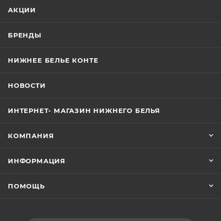
АКЦИИ
БРЕНДЫ
НИЖНЕЕ БЕЛЬЕ КОНТЕ
НОВОСТИ
ИНТЕРНЕТ- МАГАЗИН НИЖНЕГО БЕЛЬЯ
КОМПАНИЯ
ИНФОРМАЦИЯ
ПОМОЩЬ