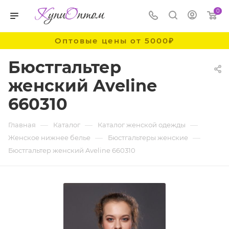
0
Оптовые цены от 5000₽
Бюстгальтер
женский Aveline
660310
—
—
—
Главная
Каталог
Каталог женской одежды
—
—
Женское нижнее белье
Бюстгальтеры женские
Бюстгальтер женский Aveline 660310