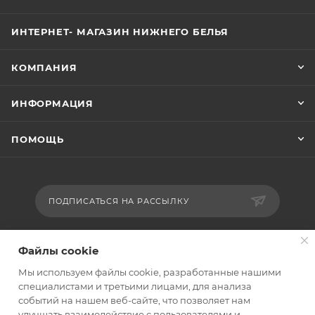
ИНТЕРНЕТ- МАГАЗИН НИЖНЕГО БЕЛЬЯ
КОМПАНИЯ
ИНФОРМАЦИЯ
ПОМОЩЬ
ПОДПИСАТЬСЯ НА РАССЫЛКУ
+7 9290060519
Файлы cookie
Мы используем файлы cookie, разработанные нашими
kypioptomb2b@mail.ru
специалистами и третьими лицами, для анализа
событий на нашем веб-сайте, что позволяет нам
улучшать взаимодействие с пользователями и