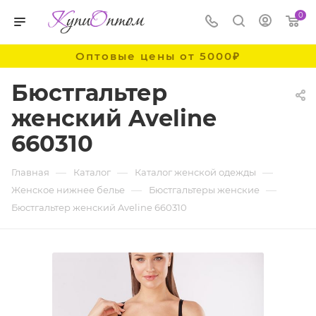
0
Оптовые цены от 5000₽
Бюстгальтер
женский Aveline
660310
—
—
—
Главная
Каталог
Каталог женской одежды
—
—
Женское нижнее белье
Бюстгальтеры женские
Бюстгальтер женский Aveline 660310