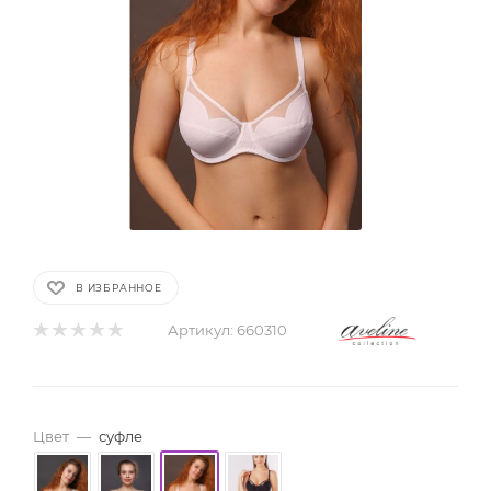
В ИЗБРАННОЕ
Артикул:
660310
Цвет
—
суфле