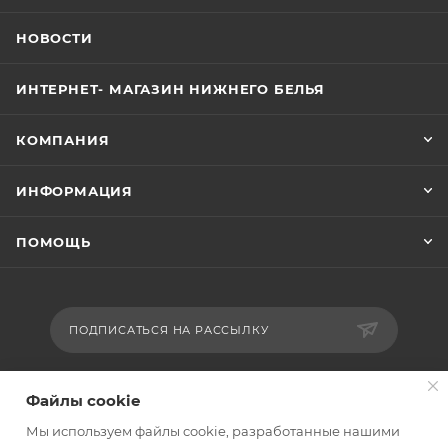
НОВОСТИ
ИНТЕРНЕТ- МАГАЗИН НИЖНЕГО БЕЛЬЯ
КОМПАНИЯ
ИНФОРМАЦИЯ
ПОМОЩЬ
ПОДПИСАТЬСЯ НА РАССЫЛКУ
+7 9290060519
Файлы cookie
Мы используем файлы cookie, разработанные нашими
kypioptomb2b@mail.ru