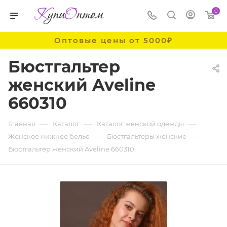
0
Оптовые цены от 5000₽
Бюстгальтер
женский Aveline
660310
—
—
—
Главная
Каталог
Каталог женской одежды
—
—
Женское нижнее белье
Бюстгальтеры женские
Бюстгальтер женский Aveline 660310