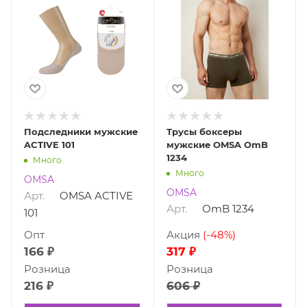
Подследники мужские
Трусы боксеры
ACTIVE 101
мужские OMSA OmB
1234
Много
Много
OMSA
OMSA
Арт.
OMSA ACTIVE
Арт.
OmB 1234
101
Опт
Акция
(-48%)
166 ₽
317 ₽
Розница
Розница
216 ₽
606 ₽