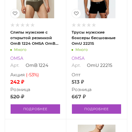
Слипы мужские с
Трусы мужские
открытой резинкой
боксеры бесшовные
OmB 1224 OMSA OmB
OmU 2221S
1224
Много
Много
OMSA
OMSA
Арт.
OmB 1224
Арт.
OmU 2221S
Акция
(-53%)
Опт
242 ₽
513 ₽
Розница
Розница
520 ₽
667 ₽
ПОДРОБНЕЕ
ПОДРОБНЕЕ