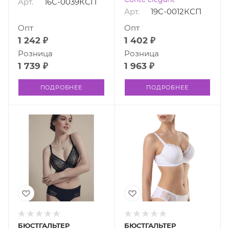
Арт.
16С-0039КСП
Арт.
19С-0012КСП
Опт
Опт
1 242 ₽
1 402 ₽
Розница
Розница
1 739 ₽
1 963 ₽
ПОДРОБНЕЕ
ПОДРОБНЕЕ
БЮСТГАЛЬТЕР
БЮСТГАЛЬТЕР