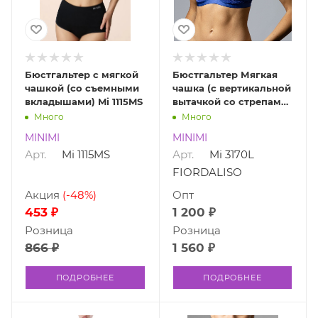
Бюстгальтер с мягкой
Бюстгальтер Мягкая
чашкой (со съемными
чашка (с вертикальной
вкладышами) Mi 1115MS
вытачкой со стрепами)
Mi 3170L FIORDALISO
Много
Много
MINIMI
MINIMI
Арт.
Mi 1115MS
Арт.
Mi 3170L
FIORDALISO
Акция
(-48%)
Опт
453 ₽
1 200 ₽
Розница
Розница
866 ₽
1 560 ₽
ПОДРОБНЕЕ
ПОДРОБНЕЕ