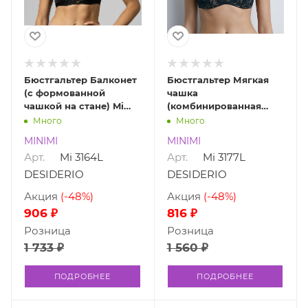
Бюстгальтер Балконет
Бюстгальтер Мягкая
(с формованной
чашка
чашкой на стане) Mi
(комбинированная
3164L DESIDERIO
сеткой полупоролон)
Много
Много
Mi 3177L DESIDERIO
MINIMI
MINIMI
Арт.
Mi 3164L
Арт.
Mi 3177L
DESIDERIO
DESIDERIO
Акция
(-48%)
Акция
(-48%)
906 ₽
816 ₽
Розница
Розница
1 733 ₽
1 560 ₽
ПОДРОБНЕЕ
ПОДРОБНЕЕ