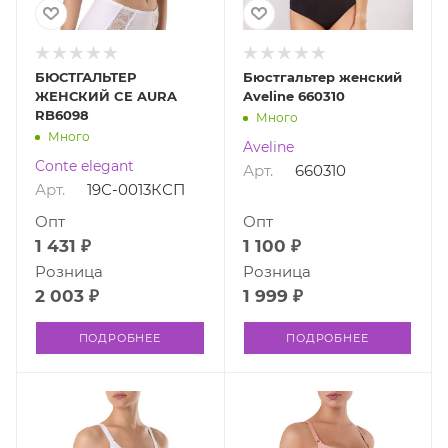
БЮСТГАЛЬТЕР
Бюстгальтер женский
ЖЕНСКИЙ CE AURA
Aveline 660310
RB6098
Много
Много
Aveline
Conte elegant
Арт.
660310
Арт.
19С-0013КСП
Опт
Опт
1 431 ₽
1 100 ₽
Розница
Розница
2 003 ₽
1 999 ₽
ПОДРОБНЕЕ
ПОДРОБНЕЕ