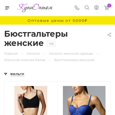
0
Оптовые цены от 5000₽
Бюстгальтеры
женские
156
—
—
—
Главная
Каталог
Каталог женской одежды
—
Женское нижнее белье
Бюстгальтеры женские
ФИЛЬТР