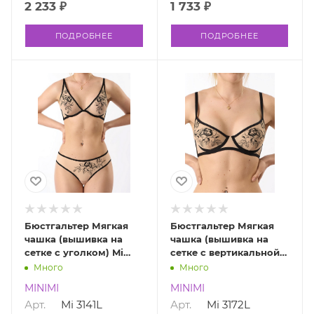
2 233 ₽
1 733 ₽
ПОДРОБНЕЕ
ПОДРОБНЕЕ
Бюстгальтер Мягкая
Бюстгальтер Мягкая
чашка (вышивка на
чашка (вышивка на
сетке с уголком) Mi
сетке с вертикальной
3141L ARCANO
вытачкой) Mi 3172L
Много
Много
ARCANO
MINIMI
MINIMI
Арт.
Mi 3141L
Арт.
Mi 3172L