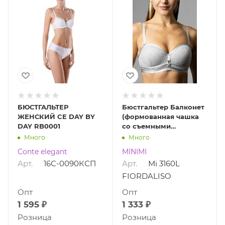
БЮСТГАЛЬТЕР
Бюстгальтер Балконет
ЖЕНСКИЙ CE DAY BY
(формованная чашка
DAY RB0001
со съемными
бретелями) Mi 3160L
Много
Много
FIORDALISO
Conte elegant
MINIMI
Арт.
16С-0090КСП
Арт.
Mi 3160L
FIORDALISO
Опт
Опт
1 595 ₽
1 333 ₽
Розница
Розница