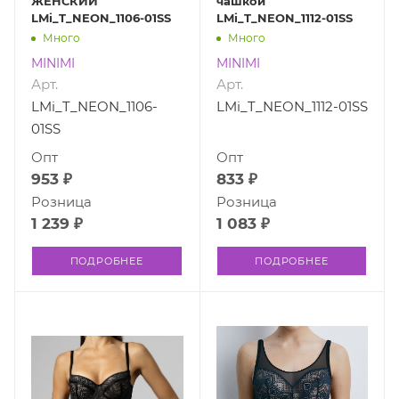
ЖЕНСКИЙ
чашкой
LMi_T_NEON_1106-01SS
LMi_T_NEON_1112-01SS
Много
Много
MINIMI
MINIMI
Арт.
Арт.
LMi_T_NEON_1106-
LMi_T_NEON_1112-01SS
01SS
Опт
Опт
953 ₽
833 ₽
Розница
Розница
1 239 ₽
1 083 ₽
ПОДРОБНЕЕ
ПОДРОБНЕЕ