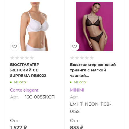
БЮСТГАЛЬТЕР
Бюстгальтер женский
ЖЕНСКИЙ CE
триангл с мягкой
SUPREMA RB6022
чашкой
LMi_T_NEON_1108-01SS
Много
Много
Conte elegant
MINIMI
Арт.
16С-0083КСП
Арт.
LMi_T_NEON_1108-
01SS
Опт
Опт
1 527 ₽
833 ₽