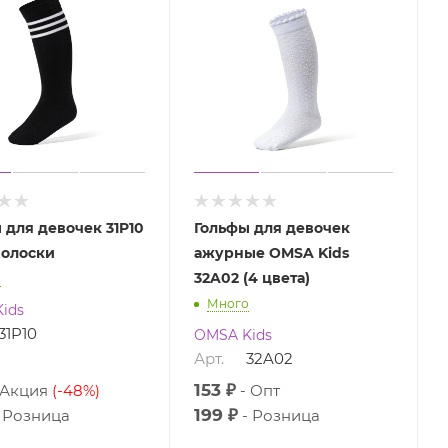
 для девочек 31P10
Гольфы для девочек
полоски
ажурные OMSA Kids
32A02 (4 цвета)
о
Много
ids
31P10
OMSA Kids
Арт.
32A02
153 ₽
Акция
(-48%)
Опт
199 ₽
Розница
Розница