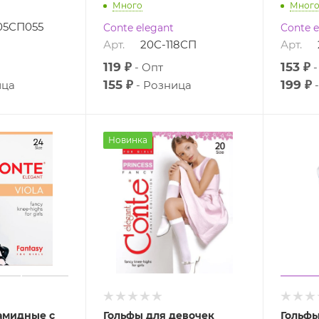
Много
Мног
05СП055
Conte elegant
Conte e
Арт.
20С-118СП
Арт.
119 ₽
153 ₽
Опт
155 ₽
199 ₽
ица
Розница
Новинка
амидные с
Гольфы для девочек
Гольфы