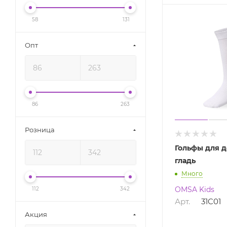
58
131
Опт
86
263
Розница
Гольфы для д
гладь
Много
OMSA Kids
112
342
Арт.
31C01
Акция