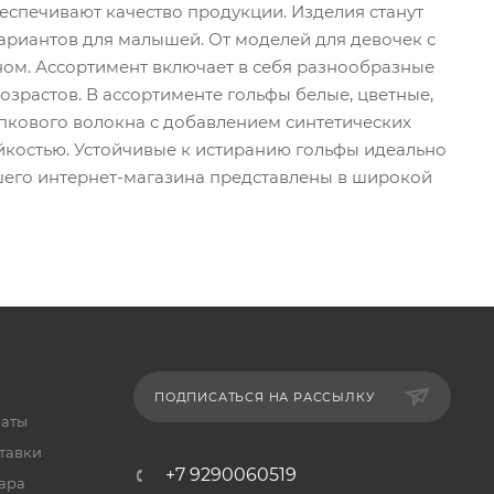
беспечивают качество продукции. Изделия станут
риантов для малышей. От моделей для девочек с
ном. Ассортимент включает в себя разнообразные
озрастов. В ассортименте гольфы белые, цветные,
пкового волокна с добавлением синтетических
йкостью. Устойчивые к истиранию гольфы идеально
ашего интернет-магазина представлены в широкой
ПОДПИСАТЬСЯ НА РАССЫЛКУ
латы
тавки
+7 9290060519
ара