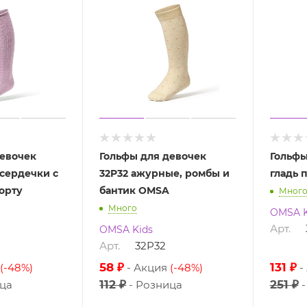
девочек
Гольфы для девочек
Гольфы
 сердечки с
32P32 ажурные, ромбы и
гладь 
орту
бантик OMSA
Мног
Много
OMSA K
Арт.
OMSA Kids
Арт.
32P32
58 ₽
131 ₽
(-48%)
Акция
(-48%)
112 ₽
251 ₽
ца
Розница