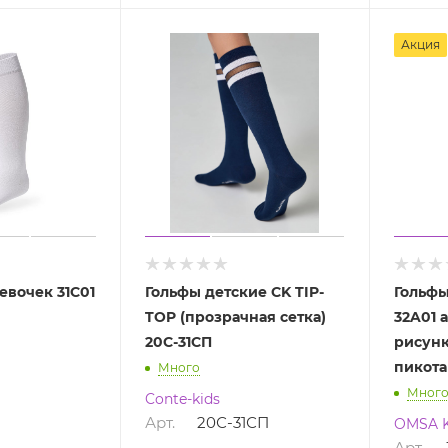
Акция
евочек 31C01
Гольфы детские CK TIP-
Гольфы
TOP (прозрачная сетка)
32A01 
20С-31СП
рисунк
пикот
Много
Мног
Conte-kids
Арт.
20С-31СП
OMSA K
Арт.