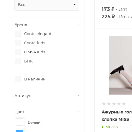
Все
173 ₽
Опт
225 ₽
Розн
Бренд
Conte elegant
Conte-kids
OMSA Kids
БНК
В наличии
Артикул
Ажурные гол
Цвет
хлопка MISS
Белый
Много