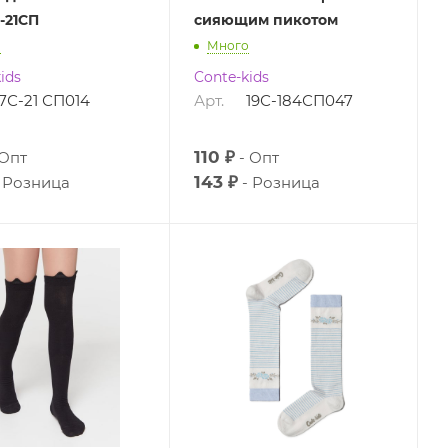
-21СП
сияющим пикотом
о
Много
ids
Conte-kids
7С-21 СП014
Арт.
19С-184СП047
110 ₽
Опт
Опт
143 ₽
Розница
Розница