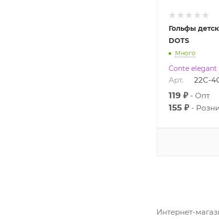
Гольфы детск
DOTS
Много
Conte elegant
Арт.
22С-4
119 ₽
Опт
155 ₽
Розн
Интернет-магаз