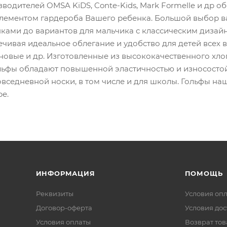
водителей OMSA KiDS, Conte-Kids, Mark Formelle и др о
ементом гардероба Вашего ребенка. Большой выбор ва
ками до вариантов для мальчика с классическим дизай
чивая идеальное облегание и удобство для детей всех в
новые и др. Изготовленные из высококачественного хло
ольфы обладают повышенной эластичностью и износосто
овседневной носки, в том числе и для школы. Гольфы н
е.
ИНФОРМАЦИЯ
ПОМОЩЬ
Реквизиты
Условия оп
Договор-оферта
Условия дос
Условия оплаты
Возврат тов