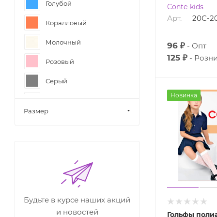
Голубой
Conte-kids
Арт.
20С-2
Коралловый
Молочный
96 ₽
Опт
125 ₽
Розн
Розовый
Серый
Новинка
Синий
Размер
Сиреневый
Фиолетовый
Черный
Будьте в курсе наших акций
и новостей
Гольфы поли