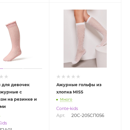
 для девочек
Ажурные гольфы из
ажурные с
хлопка MISS
ом на резинке и
Много
ами
Conte-kids
о
Арт.
20С-205СП056
ids
32A01