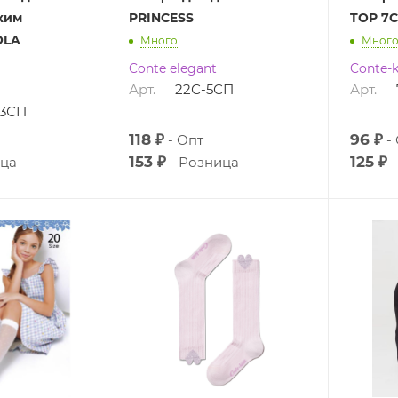
ким
PRINCESS
TOP 7С
OLA
Много
Мног
Conte elegant
Conte-k
Арт.
22С-5СП
Арт.
73СП
118 ₽
96 ₽
Опт
153 ₽
125 ₽
ца
Розница