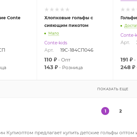
ие Conte
Хлопковые гольфы с
Гольфи
сияющим пикотом
Доста
Мало
Conte-k
Арт.
Conte-kids
СП
Арт.
19С-184СП046
110 ₽
191 ₽
Опт
143 ₽
248 ₽
ица
Розница
ПОКАЗАТЬ ЕЩЕ
1
2
ин Купиоптом предлагает купить детские гольфы оптом 