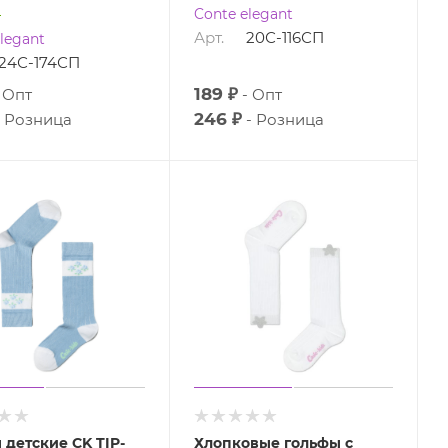
о
Conte elegant
Арт.
20С-116СП
legant
24С-174СП
189 ₽
Опт
Опт
246 ₽
Розница
Розница
 детские CK TIP-
Хлопковые гольфы с