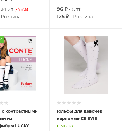
96 ₽
Акция
(-48%)
Опт
125 ₽
Розница
Розница
а
 с контрастными
Гольфы для девочек
ми из
нарядные CE EVIE
фибры LUCKY
Много