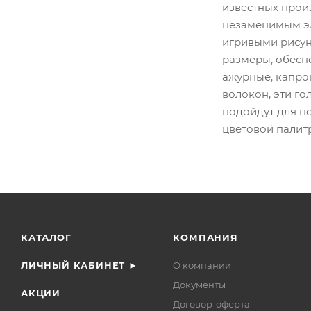
известных произ
незаменимым эл
игривыми рисун
размеры, обеспе
ажурные, капро
волокон, эти г
подойдут для п
цветовой палитр
КАТАЛОГ
КОМПАНИЯ
ЛИЧНЫЙ КАБИНЕТ ►
О компании
Документы
АКЦИИ
Договор-оферта