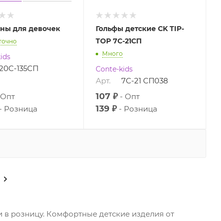
ны для девочек
Гольфы детские CK TIP-
TOP 7С-21СП
точно
Много
ids
20С-135СП
Conte-kids
Арт.
7С-21 СП038
107 ₽
Опт
Опт
139 ₽
Розница
Розница
и в розницу. Комфортные детские изделия от