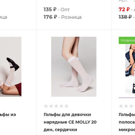
135 ₽
72 ₽
Опт
176 ₽
138 ₽
ица
Розница
Новинк
ьфы из
Гольфы для девочки
Гольфы
нарядные CE MOLLY 20
полоса
ден, сердечки
микро