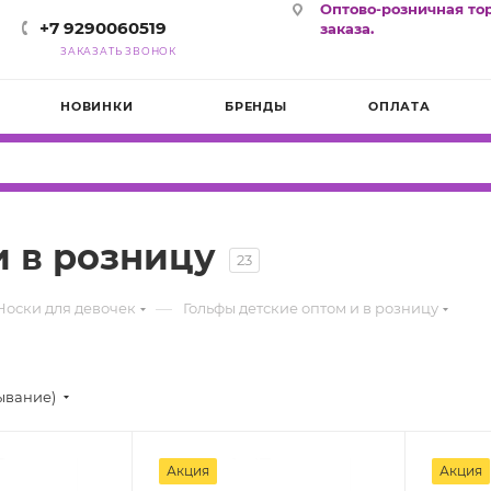
Оптово-розничная то
+7 9290060519
заказа.
ЗАКАЗАТЬ ЗВОНОК
НОВИНКИ
БРЕНДЫ
ОПЛАТА
и в розницу
23
—
Носки для девочек
Гольфы детские оптом и в розницу
ывание)
Акция
Акция