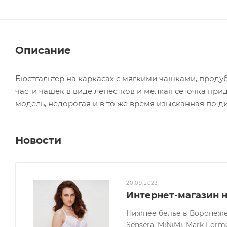
Описание
Бюстгальтер на каркасах с мягкими чашками, прод
части чашек в виде лепестков и мелкая сеточка пр
модель, недорогая и в то же время изысканная по ди
Новости
20.09.2023
Интернет-магазин 
Нижнее белье в Воронеже о
Sensera, MiNiMi, Mark Forme