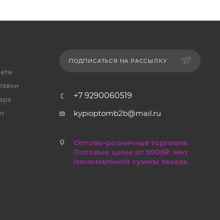
ПОДПИСАТЬСЯ НА РАССЫЛКУ
латы
тавки
+7 9290060519
ара
kypioptomb2b@mail.ru
ет
Оптово-розничная торговля.
Оптовые цены от 5000₽. Нет
минимальной суммы заказа.