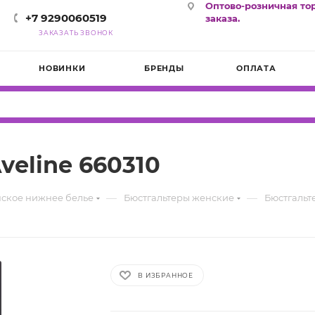
Оптово-розничная то
+7 9290060519
заказа.
ЗАКАЗАТЬ ЗВОНОК
НОВИНКИ
БРЕНДЫ
ОПЛАТА
eline 660310
—
—
ское нижнее белье
Бюстгальтеры женские
Бюстгальт
В ИЗБРАННОЕ