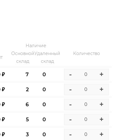
Наличие
Основной
Удаленный
Количество
т
склад
склад
-
+
0 ₽
7
0
-
+
0 ₽
2
0
-
+
0 ₽
6
0
-
+
0 ₽
5
0
-
+
0 ₽
3
0