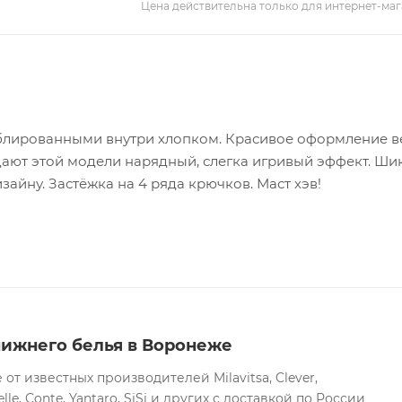
Цена действительна только для интернет-маг
ублированными внутри хлопком. Красивое оформление в
идают этой модели нарядный, слегка игривый эффект. Ши
зайну. Застёжка на 4 ряда крючков. Маст хэв!
нижнего белья в Воронеже
т известных производителей Milavitsa, Clever,
lle, Conte, Yantaro, SiSi и других с доставкой по России