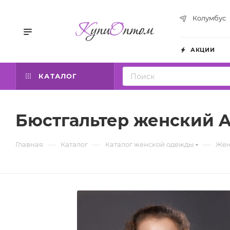
Колумбус
АКЦИИ
КАТАЛОГ
Бюстгальтер женский Av
—
—
—
Главная
Каталог
Каталог женской одежды
Жен