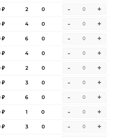
-
+
0 ₽
2
0
-
+
0 ₽
4
0
-
+
0 ₽
6
0
-
+
0 ₽
4
0
-
+
0 ₽
2
0
-
+
0 ₽
3
0
-
+
0 ₽
6
0
-
+
0 ₽
1
0
-
+
0 ₽
3
0