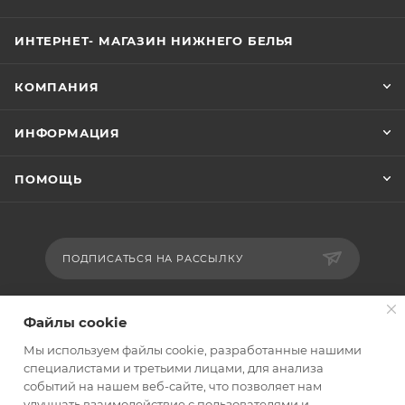
ИНТЕРНЕТ- МАГАЗИН НИЖНЕГО БЕЛЬЯ
КОМПАНИЯ
ИНФОРМАЦИЯ
ПОМОЩЬ
ПОДПИСАТЬСЯ НА РАССЫЛКУ
+7 9290060519
Файлы cookie
Мы используем файлы cookie, разработанные нашими
kypioptomb2b@mail.ru
специалистами и третьими лицами, для анализа
событий на нашем веб-сайте, что позволяет нам
улучшать взаимодействие с пользователями и