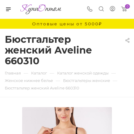
0
Оптовые цены от 5000₽
Бюстгальтер
женский Aveline
660310
—
—
—
Главная
Каталог
Каталог женской одежды
—
—
Женское нижнее белье
Бюстгальтеры женские
Бюстгальтер женский Aveline 660310