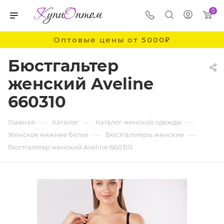
0
Оптовые цены от 5000₽
Бюстгальтер
женский Aveline
660310
—
—
—
Главная
Каталог
Каталог женской одежды
—
—
Женское нижнее белье
Бюстгальтеры женские
Бюстгальтер женский Aveline 660310