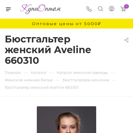
0
Оптовые цены от 5000₽
Бюстгальтер
женский Aveline
660310
—
—
—
Главная
Каталог
Каталог женской одежды
—
—
Женское нижнее белье
Бюстгальтеры женские
Бюстгальтер женский Aveline 660310