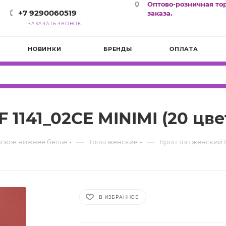
Оптово-розничная то
+7 9290060519
заказа.
ЗАКАЗАТЬ ЗВОНОК
НОВИНКИ
БРЕНДЫ
ОПЛАТА
 1141_02CE MINIMI (20 цве
—
—
ское нижнее белье
Топы женские
Кроп топ женский B
В ИЗБРАННОЕ