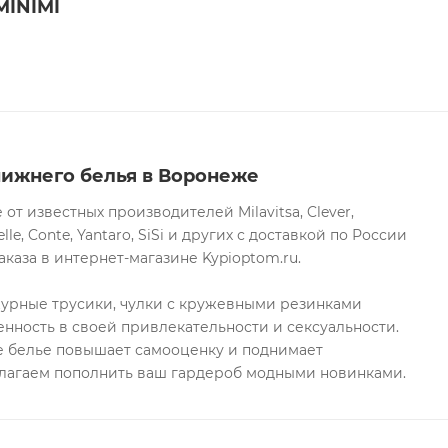
MINIMI
нижнего белья в Воронеже
т известных производителей Milavitsa, Clever,
lle, Conte, Yantaro, SiSi и других с доставкой по России
каза в интернет-магазине Kypioptom.ru.
журные трусики, чулки с кружевными резинками
нность в своей привлекательности и сексуальности.
 белье повышает самооценку и поднимает
длагаем пополнить ваш гардероб модными новинками.