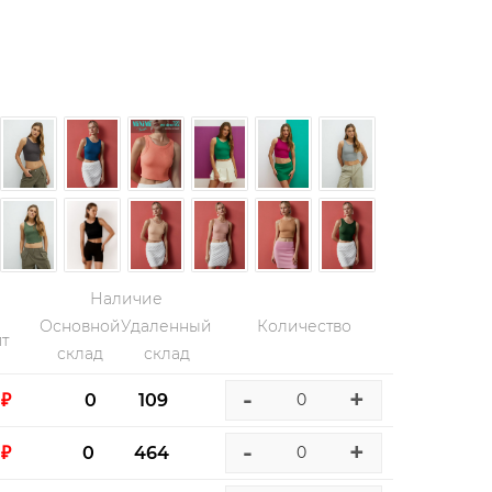
Наличие
Основной
Удаленный
Количество
т
склад
склад
-
+
 ₽
0
109
-
+
 ₽
0
464