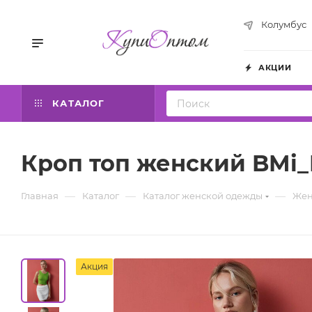
Колумбус
АКЦИИ
КАТАЛОГ
Кроп топ женский BMi_F
—
—
—
Главная
Каталог
Каталог женской одежды
Жен
Акция