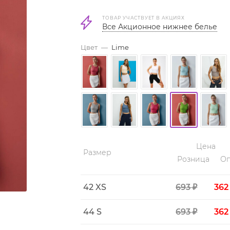
ТОВАР УЧАСТВУЕТ В АКЦИЯХ
Все Акционное нижнее белье
Цвет
—
Lime
Цена
Размер
Розница
Оп
42 XS
693 ₽
362
44 S
693 ₽
362