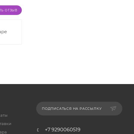
ТЬ ОТЗЫВ
аре
ПОДПИСАТЬСЯ НА РАССЫЛКУ
латы
тавки
+7 9290060519
ара