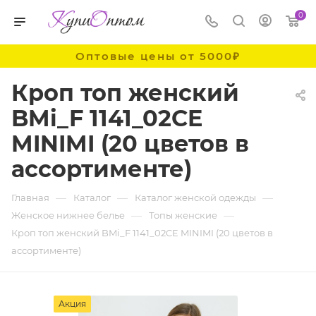
0
Оптовые цены от 5000₽
Кроп топ женский
BMi_F 1141_02CE
MINIMI (20 цветов в
ассортименте)
—
—
—
Главная
Каталог
Каталог женской одежды
—
—
Женское нижнее белье
Топы женские
Кроп топ женский BMi_F 1141_02CE MINIMI (20 цветов в
ассортименте)
Акция