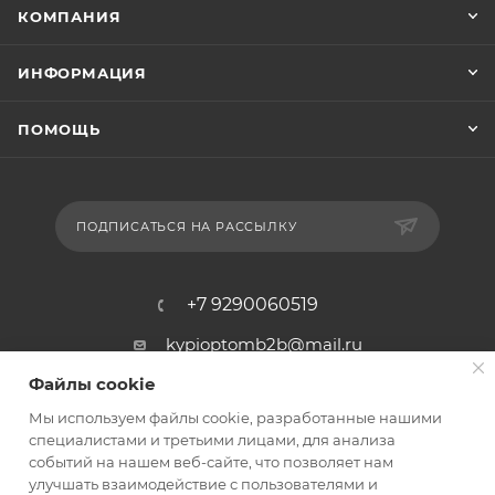
КОМПАНИЯ
ИНФОРМАЦИЯ
ПОМОЩЬ
ПОДПИСАТЬСЯ НА РАССЫЛКУ
+7 9290060519
kypioptomb2b@mail.ru
Файлы cookie
Оптово-розничная торговля.
Мы используем файлы cookie, разработанные нашими
Оптовые цены от 5000₽. Нет
специалистами и третьими лицами, для анализа
минимальной суммы заказа.
событий на нашем веб-сайте, что позволяет нам
улучшать взаимодействие с пользователями и