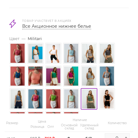
ТОВАР УЧАСТВУЕТ В АКЦИЯХ
Все Акционное нижнее белье
Цвет
—
Militari
Наличие
Цена
Размер
Количество
Основной
Удаленный
Розница
Опт
склад
склад