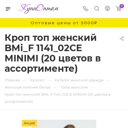
0
Оптовые цены от 5000₽
Кроп топ женский
BMi_F 1141_02CE
MINIMI (20 цветов в
ассортименте)
—
—
—
Главная
Каталог
Каталог женской одежды
—
—
Женское нижнее белье
Топы женские
Кроп топ женский BMi_F 1141_02CE MINIMI (20 цветов в
ассортименте)
Акция