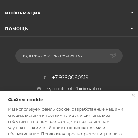
ИНФОРМАЦИЯ
ПОМОЩЬ
ПОДПИСАТЬСЯ НА РАССЫЛКУ
+7 9290060519
kypioptomb2b@mail.ru
Файлы cookie
Оптово-розничная торговля.
Мы используем файлы cookie, разработанные нашими
Оптовые цены от 5000₽. Нет
специалистами и третьими лицами, для анализа
минимальной суммы заказа.
событий на нашем веб-сайте, что позволяет нам
улучшать взаимодействие с пользователями и
обслуживание. Продолжая просмотр страниц нашего