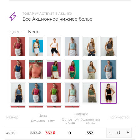
ТОВАР УЧАСТВУЕТ В АКЦИЯХ
Все Акционное нижнее белье
Цвет
—
Nero
Наличие
Цена
Размер
Количество
Основной
Удаленный
Розница
Опт
склад
склад
-
+
693 ₽
362 ₽
0
552
42 XS