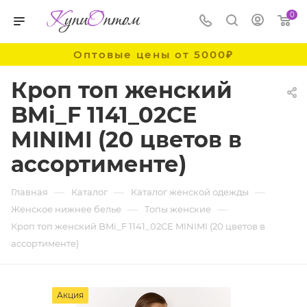
0
Оптовые цены от 5000₽
Кроп топ женский
BMi_F 1141_02CE
MINIMI (20 цветов в
ассортименте)
—
—
—
Главная
Каталог
Каталог женской одежды
—
—
Женское нижнее белье
Топы женские
Кроп топ женский BMi_F 1141_02CE MINIMI (20 цветов в
ассортименте)
Акция