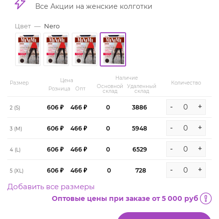
Все Акции на женские колготки
Цвет
—
Nero
Наличие
Цена
Размер
Количество
Основной
Удаленный
Розница
Опт
склад
склад
-
+
606 ₽
466 ₽
0
3886
2 (S)
-
+
606 ₽
466 ₽
0
5948
3 (M)
-
+
606 ₽
466 ₽
0
6529
4 (L)
-
+
606 ₽
466 ₽
0
728
5 (XL)
Добавить все размеры
Оптовые цены при заказе от 5 000 руб