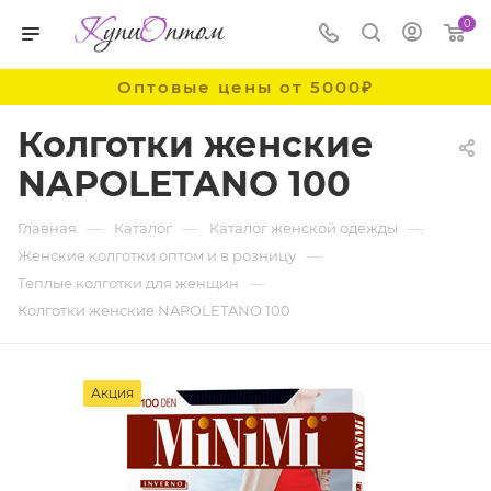
0
Оптовые цены от 5000₽
Колготки женские
NAPOLETANO 100
—
—
—
Главная
Каталог
Каталог женской одежды
—
Женские колготки оптом и в розницу
—
Теплые колготки для женщин
Колготки женские NAPOLETANO 100
Акция