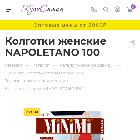
0
Оптовые цены от 5000₽
Колготки женские
NAPOLETANO 100
—
—
—
Главная
Каталог
Каталог женской одежды
—
Женские колготки оптом и в розницу
—
Теплые колготки для женщин
Колготки женские NAPOLETANO 100
Акция