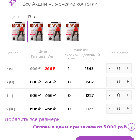
Все Акции на женские колготки
Цвет
—
Blu
Наличие
Цена
Размер
Количество
Основной
Удаленный
Розница
Опт
склад
склад
-
+
606 ₽
266 ₽
1
1342
2 (S)
-
+
606 ₽
466 ₽
0
1562
3 (M)
-
+
606 ₽
466 ₽
0
1227
4 (L)
-
+
606 ₽
466 ₽
0
1122
5 (XL)
Добавить все размеры
Оптовые цены при заказе от 5 000 руб