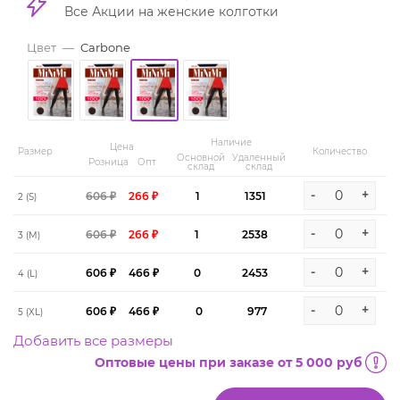
Все Акции на женские колготки
Цвет
—
Carbone
Наличие
Цена
Размер
Количество
Основной
Удаленный
Розница
Опт
склад
склад
-
+
606 ₽
266 ₽
1
1351
2 (S)
-
+
606 ₽
266 ₽
1
2538
3 (M)
-
+
606 ₽
466 ₽
0
2453
4 (L)
-
+
606 ₽
466 ₽
0
977
5 (XL)
Добавить все размеры
Оптовые цены при заказе от 5 000 руб