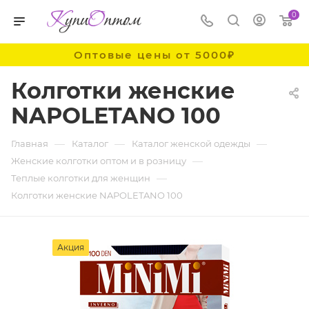
0
Оптовые цены от 5000₽
Колготки женские
NAPOLETANO 100
—
—
—
Главная
Каталог
Каталог женской одежды
—
Женские колготки оптом и в розницу
—
Теплые колготки для женщин
Колготки женские NAPOLETANO 100
Акция