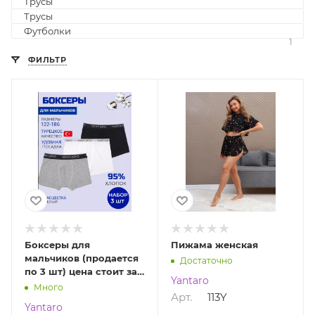
Трусы
6
Трусы
1
Футболки
1
ФИЛЬТР
Боксеры для
Пижама женская
мальчиков (продается
Достаточно
по 3 шт) цена стоит за 1
Yantaro
шт Yantaro 7099
Много
Арт.
113Y
Yantaro