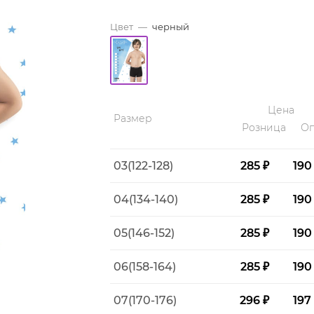
Цвет
—
черный
Цена
Размер
Розница
Оп
03(122-128)
285 ₽
190
04(134-140)
285 ₽
190
05(146-152)
285 ₽
190
06(158-164)
285 ₽
190
07(170-176)
296 ₽
197