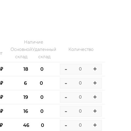
Наличие
Основной
Удаленный
Количество
т
склад
склад
-
+
 ₽
18
0
-
+
 ₽
6
0
-
+
 ₽
19
0
-
+
 ₽
16
0
-
+
 ₽
46
0