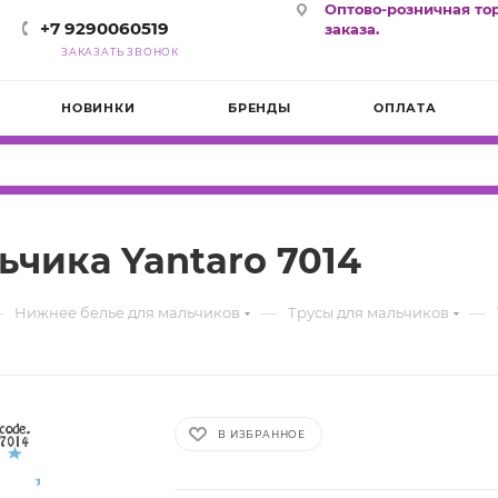
Оптово-розничная то
+7 9290060519
заказа.
ЗАКАЗАТЬ ЗВОНОК
НОВИНКИ
БРЕНДЫ
ОПЛАТА
ьчика Yantaro 7014
—
—
—
Нижнее белье для мальчиков
Трусы для мальчиков
В ИЗБРАННОЕ