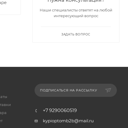
аре
Наши специалисты ответят на любой
интересующий вопрос
ЗАДАТЬ ВОПРОС
ПОДПИСАТЬСЯ НА РАССЫЛКУ
латы
тавки
+7 9290060519
ара
kypioptomb2b@mail.ru
ет