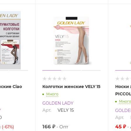
ские Ciao
Колготки женские VELY 15
Носки
PICCO
Много
Мног
GOLDEN LADY
Арт.
VELY 15
Y
GOLDE
0
Арт.
166 ₽
45 ₽
я
(-61%)
Опт