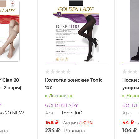
 Ciao 20
Колготки женские Tonic
Носки 
- 2 пары)
100
укоро
Достаточно
Мног
Y
GOLDEN LADY
GOLDE
iao 20 NEW
Арт.
Tonic 100
Арт.
158 ₽
54 ₽
Акция
(-32%)
234 ₽
104 ₽
ица
Розница