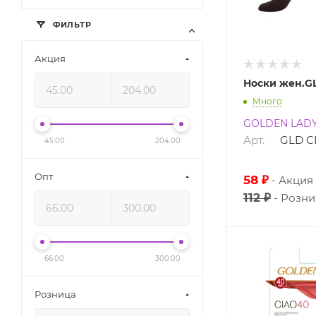
ФИЛЬТР
Акция
Носки жен.G
Много
GOLDEN LAD
Арт.
GLD C
45.00
204.00
Опт
58 ₽
Акция
112 ₽
Розни
66.00
300.00
Розница