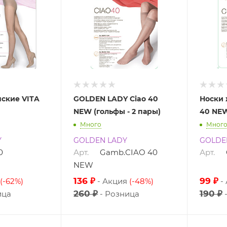
нские VITA
GOLDEN LADY Ciao 40
Носки 
NEW (гольфы - 2 пары)
40 NEW
Много
Мног
Y
GOLDEN LADY
GOLDE
0
Арт.
Gamb.CIAO 40
Арт.
NEW
136 ₽
99 ₽
(-62%)
Акция
(-48%)
260 ₽
190 ₽
ица
Розница