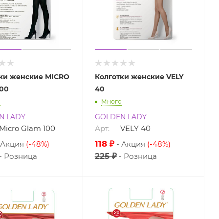
ки женские MICRO
Колготки женские VELY
00
40
о
Много
N LADY
GOLDEN LADY
Micro Glam 100
Арт.
VELY 40
118 ₽
Акция
(-48%)
Акция
(-48%)
225 ₽
Розница
Розница