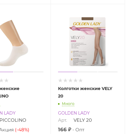
 женские
Колготки женские VELY
LINO
20
о
Много
N LADY
GOLDEN LADY
PICCOLINO
Арт.
VELY 20
166 ₽
Акция
(-48%)
Опт