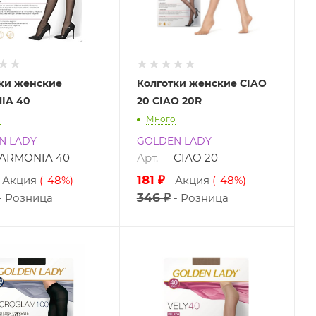
ки женские
Колготки женские CIAO
IA 40
20 CIAO 20R
о
Много
N LADY
GOLDEN LADY
ARMONIA 40
Арт.
CIAO 20
181 ₽
Акция
(-48%)
Акция
(-48%)
346 ₽
Розница
Розница