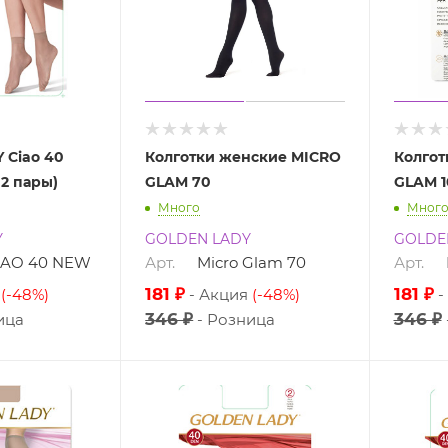
 Ciao 40
Колготки женские MICRO
Колгот
 2 пары)
GLAM 70
GLAM 1
Много
Мног
Y
GOLDEN LADY
GOLDE
CIAO 40 NEW
Арт.
Micro Glam 70
Арт.
181 ₽
181 ₽
(-48%)
Акция
(-48%)
346 ₽
346 ₽
ица
Розница