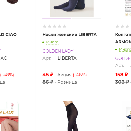
LD CIAO
Носки женские LIBERTA
Колгот
ARMON
Много
Мног
Y
GOLDEN LADY
IAO
Арт.
LIBERTA
GOLDE
Арт.
45 ₽
158 ₽
(-48%)
Акция
(-48%)
86 ₽
303 ₽
ца
Розница