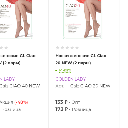
женские GL Ciao
Носки женские GL Ciao
 (2 пары)
20 NEW (2 пары)
о
Много
N LADY
GOLDEN LADY
Calz.CIAO 40 NEW
Арт.
Calz.CIAO 20 NEW
133 ₽
Акция
(-48%)
Опт
173 ₽
Розница
Розница