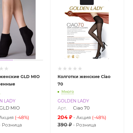
женские GLD MIO
Колготки женские Ciao
ченные
70
о
Много
N LADY
GOLDEN LADY
GLD MIO
Арт.
Ciao 70
204 ₽
Акция
(-48%)
Акция
(-48%)
390 ₽
Розница
Розница