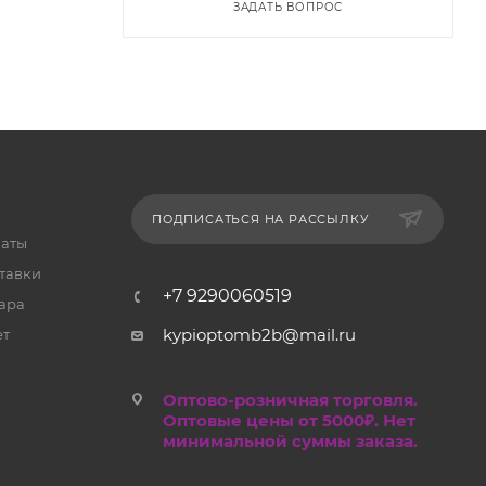
ЗАДАТЬ ВОПРОС
ПОДПИСАТЬСЯ НА РАССЫЛКУ
латы
тавки
+7 9290060519
ара
kypioptomb2b@mail.ru
ет
Оптово-розничная торговля.
Оптовые цены от 5000₽. Нет
минимальной суммы заказа.