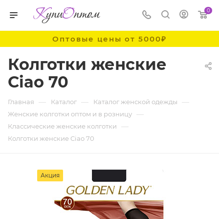
0
Оптовые цены от 5000₽
Колготки женские
Ciao 70
—
—
—
Главная
Каталог
Каталог женской одежды
—
Женские колготки оптом и в розницу
—
Классические женские колготки
Колготки женские Ciao 70
Акция