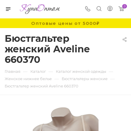
0
Оптовые цены от 5000₽
Бюстгальтер
женский Aveline
660370
—
—
—
Главная
Каталог
Каталог женской одежды
—
—
Женское нижнее белье
Бюстгальтеры женские
Бюстгальтер женский Aveline 660370