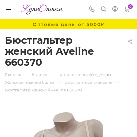
0
Оптовые цены от 5000₽
Бюстгальтер
женский Aveline
660370
—
—
—
Главная
Каталог
Каталог женской одежды
—
—
Женское нижнее белье
Бюстгальтеры женские
Бюстгальтер женский Aveline 660370