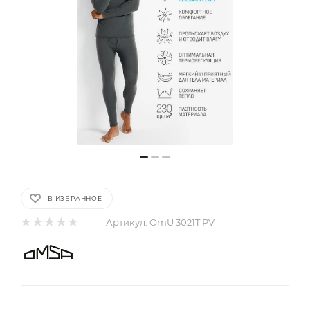
В ИЗБРАННОЕ
Артикул:
OmU 3021T PV