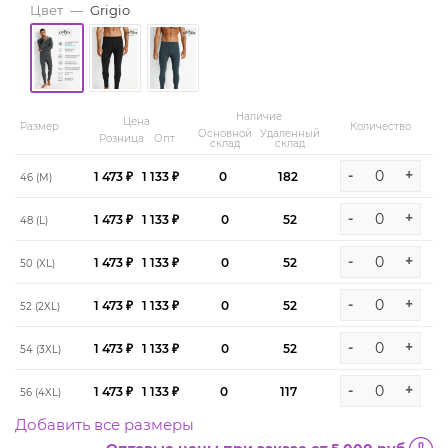
Цвет
—
Grigio
Наличие
Цена
Размер
Количество
Основной
Удаленный
Розница
Опт
склад
склад
-
+
1 473 ₽
1 133 ₽
0
182
46 (M)
-
+
1 473 ₽
1 133 ₽
0
52
48 (L)
-
+
1 473 ₽
1 133 ₽
0
52
50 (XL)
-
+
1 473 ₽
1 133 ₽
0
52
52 (2XL)
-
+
1 473 ₽
1 133 ₽
0
52
54 (3XL)
-
+
1 473 ₽
1 133 ₽
0
117
56 (4XL)
Добавить все размеры