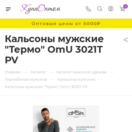
0
Оптовые цены от 5000₽
Кальсоны мужские
"Термо" OmU 3021T
PV
—
—
—
Главная
Каталог
Каталог мужской одежды
—
—
Термобелье мужское
Кальсоны мужские
Кальсоны мужские "Термо" OmU 3021T PV