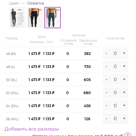
Цвет
—
Oceania
Наличие
Цена
Размер
Количество
Основной
Удаленный
Розница
Опт
склад
склад
-
+
1 473 ₽
1 133 ₽
0
382
46 (M)
-
+
1 473 ₽
1 133 ₽
0
730
48 (L)
-
+
1 473 ₽
1 133 ₽
0
605
50 (XL)
-
+
1 473 ₽
1 133 ₽
0
680
52 (2XL)
-
+
1 473 ₽
1 133 ₽
0
456
54 (3XL)
-
+
1 473 ₽
1 133 ₽
0
126
56 (4XL)
Добавить все размеры