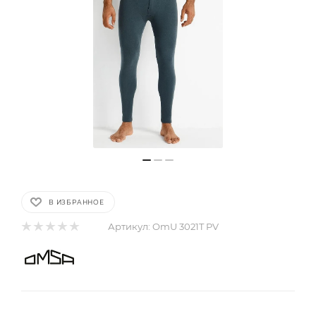
В ИЗБРАННОЕ
Артикул:
OmU 3021T PV