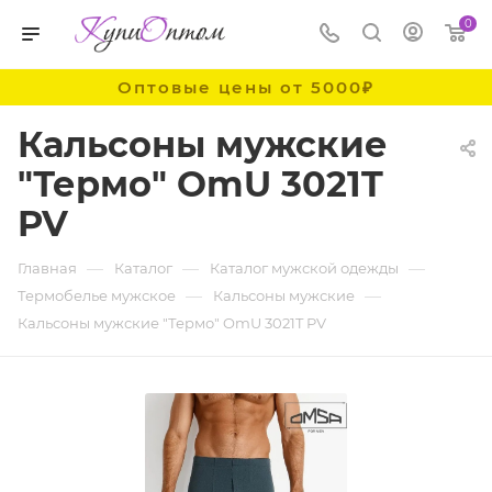
0
Оптовые цены от 5000₽
Кальсоны мужские
"Термо" OmU 3021T
PV
—
—
—
Главная
Каталог
Каталог мужской одежды
—
—
Термобелье мужское
Кальсоны мужские
Кальсоны мужские "Термо" OmU 3021T PV