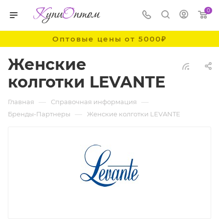
0
Оптовые цены от 5000₽
Женские
колготки LEVANTE
—
—
Главная
Справочная информация
—
Бренды-Партнеры
Женские колготки LEVANTE