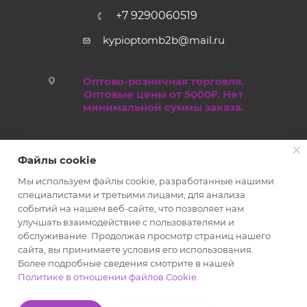
+7 9290060519
kypioptomb2b@mail.ru
Оптово-розничная торговля.
Оптовые цены от 5000₽. Нет
минимальной суммы заказа.
Файлы cookie
Мы используем файлы cookie, разработанные нашими
специалистами и третьими лицами, для анализа
событий на нашем веб-сайте, что позволяет нам
улучшать взаимодействие с пользователями и
обслуживание. Продолжая просмотр страниц нашего
2019 - 2026 © Kypioptom.ru оптово-розничный интернет-
сайта, вы принимаете условия его использования.
магазин
Более подробные сведения смотрите в нашей
Политике в отношении файлов Cookie
.