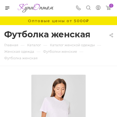
0
Оптовые цены от 5000₽
Футболка женская
—
—
—
Главная
Каталог
Каталог женской одежды
—
—
Женская одежда
Футболки женские
Футболка женская