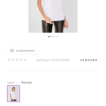
В ИЗБРАННОЕ
Артикул:
0420103018
Цвет
—
белый