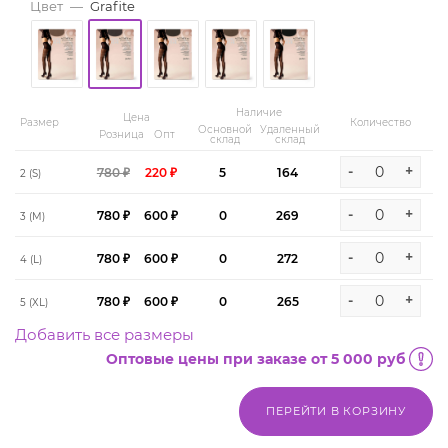
Цвет
—
Grafite
Наличие
Цена
Размер
Количество
Основной
Удаленный
Розница
Опт
склад
склад
-
+
780 ₽
220 ₽
5
164
2 (S)
-
+
780 ₽
600 ₽
0
269
3 (M)
-
+
780 ₽
600 ₽
0
272
4 (L)
-
+
780 ₽
600 ₽
0
265
5 (XL)
Добавить все размеры
Оптовые цены при заказе от 5 000 руб
ПЕРЕЙТИ В КОРЗИНУ