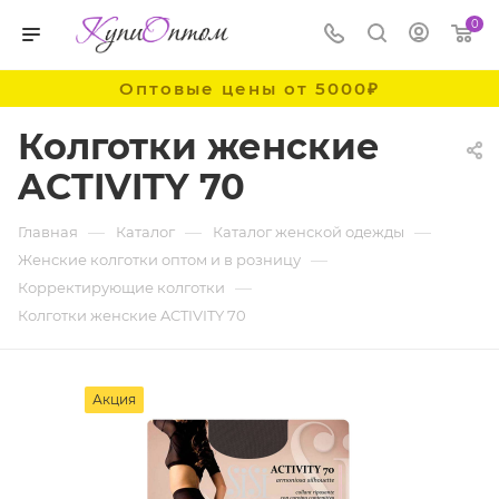
0
Оптовые цены от 5000₽
Колготки женские
ACTIVITY 70
—
—
—
Главная
Каталог
Каталог женской одежды
—
Женские колготки оптом и в розницу
—
Корректирующие колготки
Колготки женские ACTIVITY 70
Акция