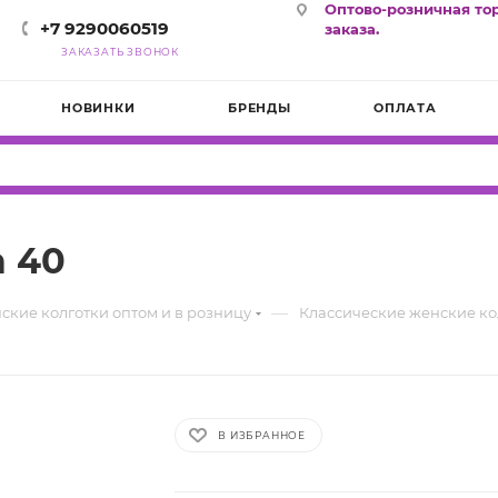
Оптово-розничная то
+7 9290060519
заказа.
ЗАКАЗАТЬ ЗВОНОК
НОВИНКИ
БРЕНДЫ
ОПЛАТА
a 40
—
ские колготки оптом и в розницу
Классические женские ко
В ИЗБРАННОЕ