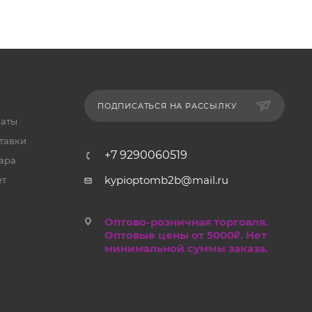
ПОДПИСАТЬСЯ НА РАССЫЛКУ
латы
тавки
+7 9290060519
ара
kypioptomb2b@mail.ru
ет
Оптово-розничная торговля.
Оптовые цены от 5000₽. Нет
минимальной суммы заказа.