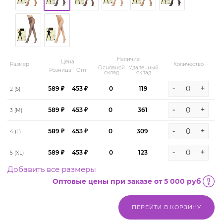
Наличие
Цена
Размер
Количество
Основной
Удаленный
Розница
Опт
склад
склад
-
+
589 ₽
453 ₽
0
119
2 (S)
-
+
589 ₽
453 ₽
0
361
3 (M)
-
+
589 ₽
453 ₽
0
309
4 (L)
-
+
589 ₽
453 ₽
0
123
5 (XL)
Добавить все размеры
Оптовые цены при заказе от 5 000 руб
ПЕРЕЙТИ В КОРЗИНУ