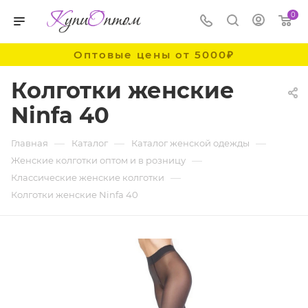
0
Оптовые цены от 5000₽
Колготки женские
Ninfa 40
—
—
—
Главная
Каталог
Каталог женской одежды
—
Женские колготки оптом и в розницу
—
Классические женские колготки
Колготки женские Ninfa 40