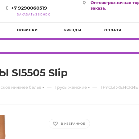
Оптово-розничная то
+7 9290060519
заказа.
ЗАКАЗАТЬ ЗВОНОК
НОВИНКИ
БРЕНДЫ
ОПЛАТА
SI5505 Slip
—
—
ское нижнее белье
Трусы женские
ТРУСЫ ЖЕНСКИЕ С
В ИЗБРАННОЕ