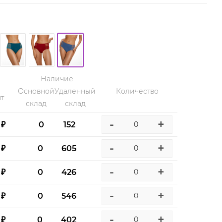
Наличие
Основной
Удаленный
Количество
т
склад
склад
-
+
 ₽
0
152
-
+
 ₽
0
605
-
+
 ₽
0
426
-
+
 ₽
0
546
-
+
 ₽
0
402