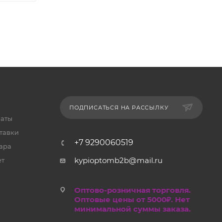
ПОДПИСАТЬСЯ НА РАССЫЛКУ
латы
тавки
+7 9290060519
ара
kypioptomb2b@mail.ru
ет
Оптово-розничная торговля.
Оптовые цены от 5000₽. Нет
минимальной суммы заказа.