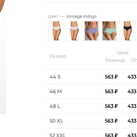
Цвет
—
Vintage Indigo
Цена
Размер
Розница
Оп
44 S
563 ₽
433
46 M
563 ₽
433
48 L
563 ₽
433
50 XL
563 ₽
433
52 XXL
563 ₽
433